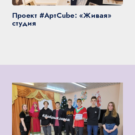
Проект #АртCube: «Живая»
студия