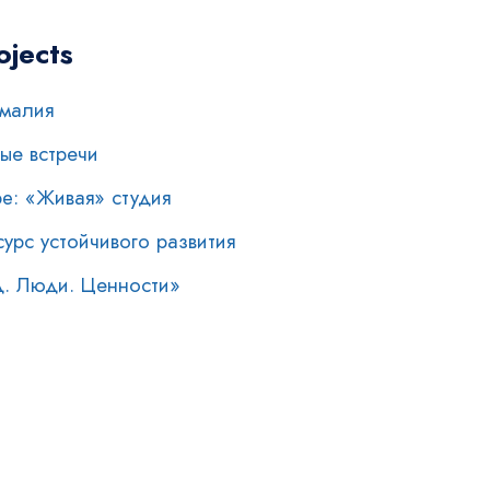
ojects
омалия
ые встречи
e: «Живая» студия
урс устойчивого развития
од. Люди. Ценности»