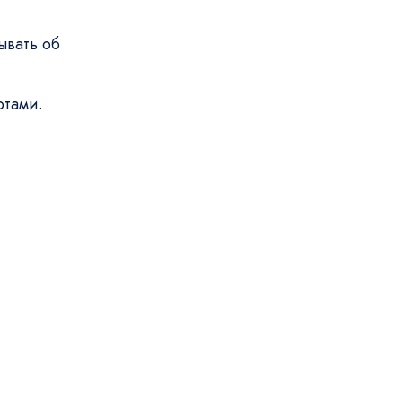
ывать об
ртами.