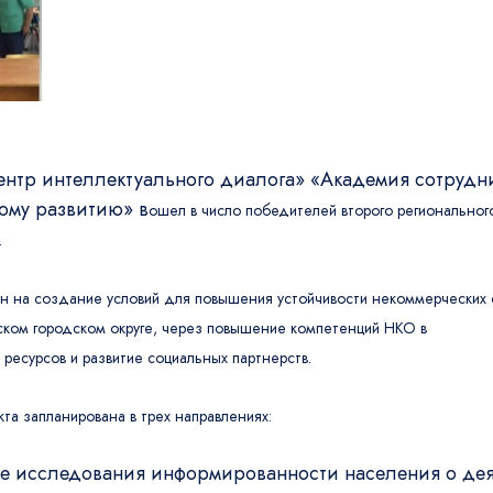
нтр интеллектуального диалога» «Академия сотрудни
ому развитию» в
ошел в число победите
лей второго региональног
.
н на
создание условий для повышения устойчивости некоммерческих 
нском городском округе, через повышение компетенций НКО в
ресурсов и развитие социальных партнерств.
кта запланирована в трех направлениях:
е исследования информированности населения о де