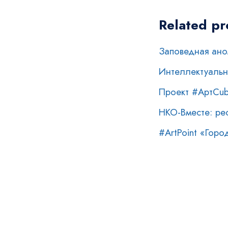
Related pr
Заповедная ан
Интеллектуальн
Проект #АртCub
НКО-Вместе: рес
#ArtPoint «Гор