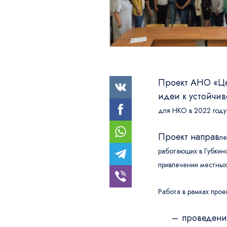
Проект АНО «Це
идеи к устойчив
для НКО в 2022 году
Проект направ
ле
работаю
щих в Губки
привлечении
местных
Работа в рамках прое
проведени