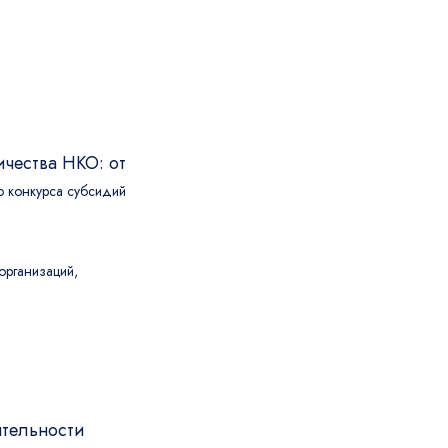
чества НКО: от
о конкурса субсидий
организаций,
ятельности