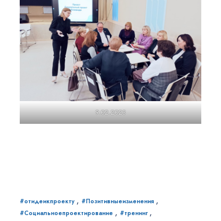
9.02.2023
,
,
#отидеикпроекту
#Позитивныеизменения
,
,
#Социальноепроектирование
#тренинг