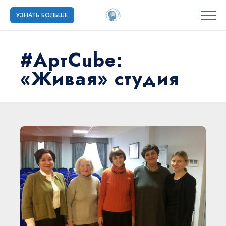
УЗНАТЬ БОЛЬШЕ
#АртCube:
«Живая» студия