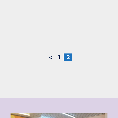
<
1
2