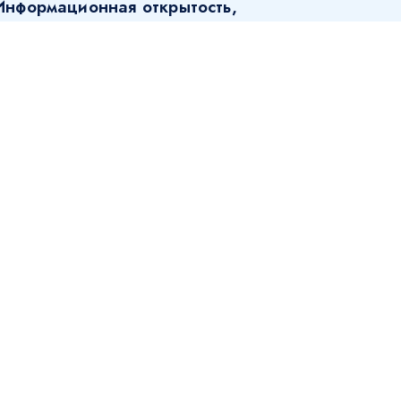
Информационная открытость,
прозрачность и продвижение НКО:
тренинг
4.04.2024
КОМПЕТЕНЦИИ, НОВОСТЬ,
ОТРУДНИЧЕСТВО